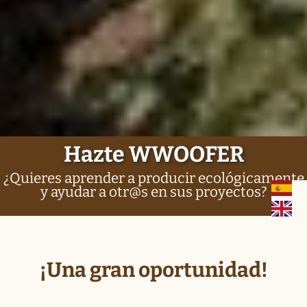
¿Qué es WWOOF?
WWOOFING por el mundo
Historia
Hazte WWOOFER
Cómo funciona
¿Quieres aprender a producir ecológicamente
y ayudar a otr@s en sus proyectos?
La idea básica
Ser WWOOFER
¡Una gran oportunidad!
Apuntarse como granja