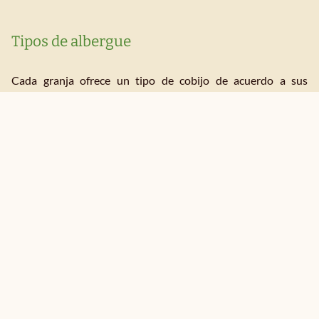
Tipos de albergue
Cada granja ofrece un tipo de cobijo de acuerdo a sus
posibilidades, el cual puedes consultar en su perfil. A menudo
l@s wwoofers duermen en espacios modestos y temporales,
desde una tienda o caravana hasta una habitación en una
casa. L@s WWOOFers dispondrán al menos de alojamiento
seco y seguro.
Respecto a la comida, también cada granja es diferente y
existe una gran variedad en lo que pueden proporcionar. En
su perfil hay una indicación, pero asegúrate de qué es lo que
te pueden ofrecer. En cualquier caso nunca se paga nada,
pero tampoco se puede exigir comidas especiales ni fuera de
sus posibilidades.
Cómo llegar